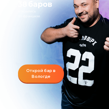
38
баров
открылись
по франшизе
Открой бар в
Вологде