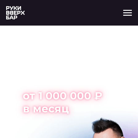
Открой бар в
Вологде
с нуля и
зарабатывай
от 1 000 000 ₽
в месяц