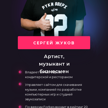
СЕРГЕЙ ЖУКОВ
Артист,
музыкант и
бизнесмен
Владеет сетью баров,
кондитерской и рестораном
Управляет сайтом для скачивания
музыки, компанией по разработке
компьютерных игр и студией
звукозаписи
По версии Forbes входит в рейтинг 20