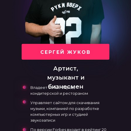
СЕРГЕЙ ЖУКОВ
Артист,
музыкант и
бизнесмен
Владеет сетью баров,
кондитерской и рестораном
Управляет сайтом для скачивания
музыки, компанией по разработке
компьютерных игр и студией
звукозаписи
По версии Forbes входит в рейтинг 20