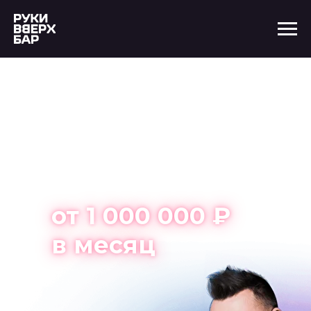
Открой бар в
Костроме
с нуля и
зарабатывай
от 1 000 000 ₽
в месяц