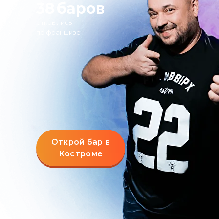
38
баров
открылись
по франшизе
Открой бар в
Костроме