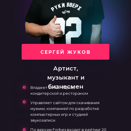
СЕРГЕЙ ЖУКОВ
Артист,
музыкант и
бизнесмен
Владеет сетью баров,
кондитерской и рестораном
Управляет сайтом для скачивания
музыки, компанией по разработке
компьютерных игр и студией
звукозаписи
По версии Forbes входит в рейтинг 20