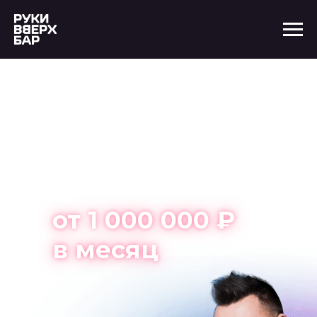
Открой бар в
Саратове
с нуля и
зарабатывай
от 1 000 000 ₽
в месяц