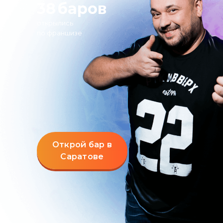
38
баров
открылись
по франшизе
Открой бар в
Саратове