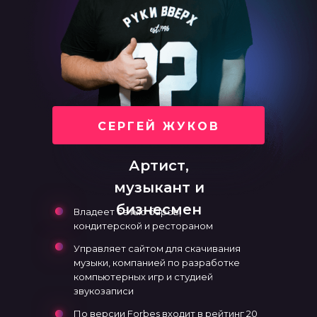
СЕРГЕЙ ЖУКОВ
Артист,
музыкант и
бизнесмен
Владеет сетью баров,
кондитерской и рестораном
Управляет сайтом для скачивания
музыки, компанией по разработке
компьютерных игр и студией
звукозаписи
По версии Forbes входит в рейтинг 20