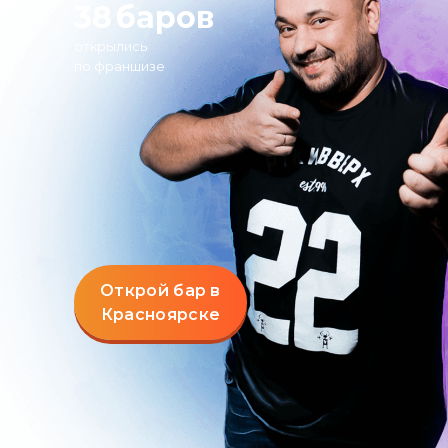
38
баров
открылись
по франшизе
Открой бар в
Красноярске