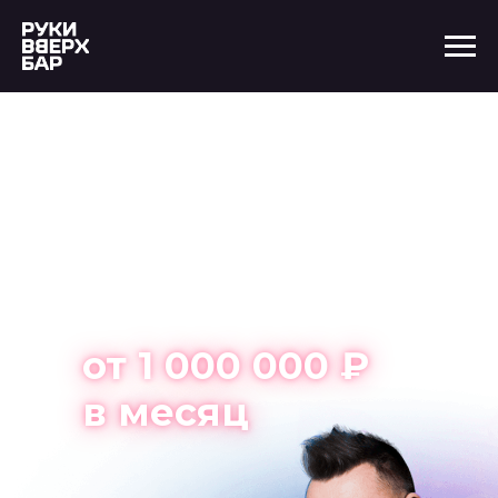
Открой бар в
Красноярске
с нуля и
зарабатывай
от 1 000 000 ₽
в месяц