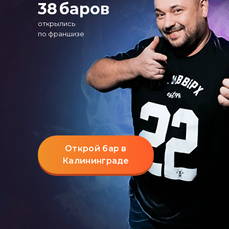
38
баров
открылись
по франшизе
Открой бар в
Калининграде