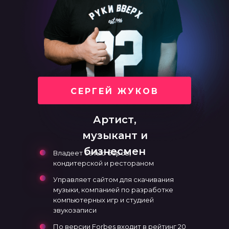
СЕРГЕЙ ЖУКОВ
Артист,
музыкант и
бизнесмен
Владеет сетью баров,
кондитерской и рестораном
Управляет сайтом для скачивания
музыки, компанией по разработке
компьютерных игр и студией
звукозаписи
По версии Forbes входит в рейтинг 20