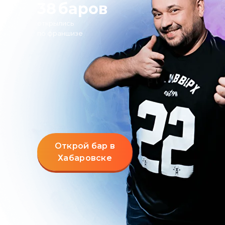
38
баров
открылись
по франшизе
Открой бар в
Хабаровске