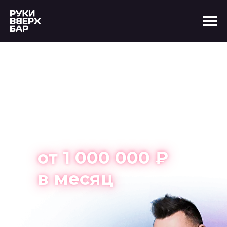
Открой бар в
Хабаровске
с нуля и
зарабатывай
от 1 000 000 ₽
в месяц