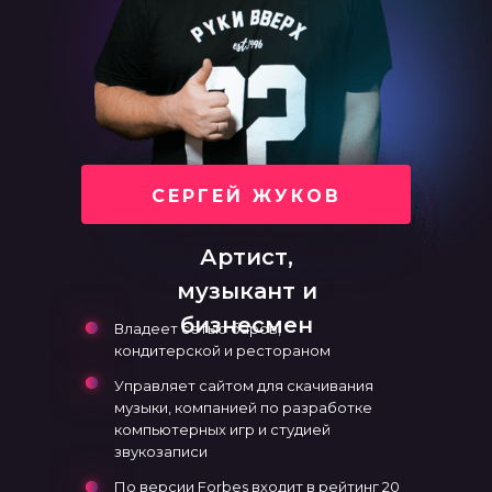
СЕРГЕЙ ЖУКОВ
Артист,
музыкант и
бизнесмен
Владеет сетью баров,
кондитерской и рестораном
Управляет сайтом для скачивания
музыки, компанией по разработке
компьютерных игр и студией
звукозаписи
По версии Forbes входит в рейтинг 20