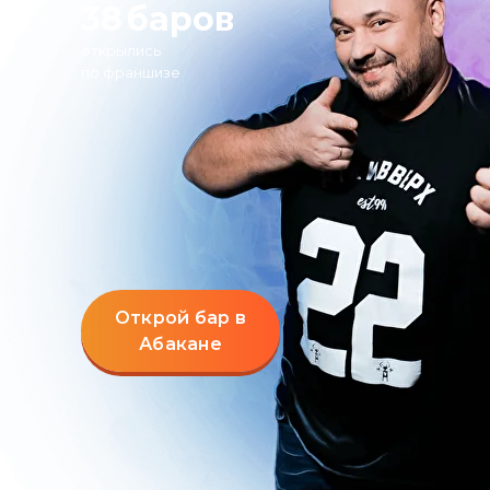
38
баров
открылись
по франшизе
Открой бар в
Абакане