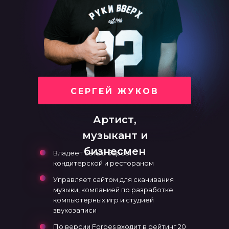
СЕРГЕЙ ЖУКОВ
Артист,
музыкант и
бизнесмен
Владеет сетью баров,
кондитерской и рестораном
Управляет сайтом для скачивания
музыки, компанией по разработке
компьютерных игр и студией
звукозаписи
По версии Forbes входит в рейтинг 20