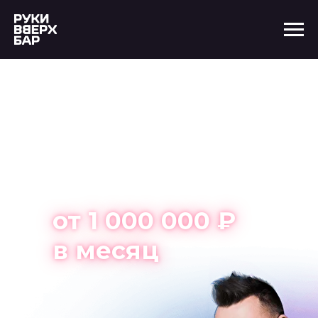
Открой бар в
Абакане
с нуля и
зарабатывай
от 1 000 000 ₽
в месяц